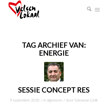
TAG ARCHIEF VAN:
ENERGIE
SESSIE CONCEPT RES
/
/
9 september 2020
in
algemeen
door
Süleyman Çelik