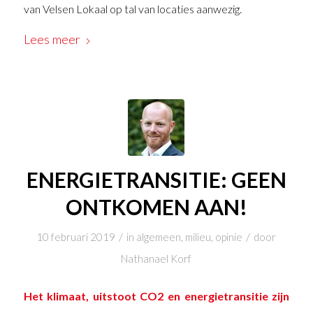
van Velsen Lokaal op tal van locaties aanwezig.
Lees meer
ENERGIETRANSITIE: GEEN
ONTKOMEN AAN!
/
/
10 februari 2019
in
algemeen
,
milieu
,
opinie
door
Nathanael Korf
Het klimaat, uitstoot CO2 en energietransitie zijn