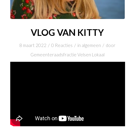
VLOG VAN KITTY
/
/
/
8 maart 2022
0 Reacties
in
algemeen
door
Gemeenteraadsfractie Velsen Lokaal