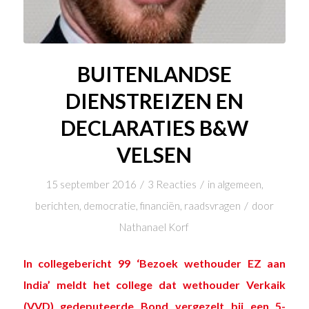
BUITENLANDSE
DIENSTREIZEN EN
DECLARATIES B&W
VELSEN
/
/
15 september 2016
3 Reacties
in
algemeen
,
/
berichten
,
democratie
,
financiën
,
raadsvragen
door
Nathanael Korf
In collegebericht 99
‘Bezoek wethouder EZ aan
India’
meldt het college dat wethouder Verkaik
(VVD) gedeputeerde Bond vergezelt bij een 5-