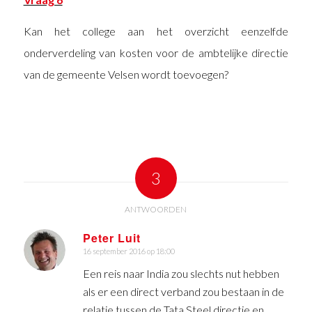
Kan het college aan het overzicht eenzelfde
onderverdeling van kosten voor de ambtelijke directie
van de gemeente Velsen wordt toevoegen?
3
ANTWOORDEN
Peter Luit
16 september 2016 op 18:00
zegt:
Een reis naar India zou slechts nut hebben
als er een direct verband zou bestaan in de
relatie tussen de Tata Steel directie en