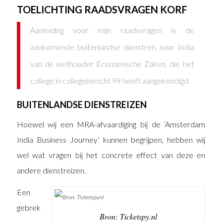
TOELICHTING RAADSVRAGEN KORF
Aanleiding voor mijn raadsvragen is de
aankomende buitenlandse dienstreis naar India
van de wethouder Economische Zaken, die het
college in collegebericht 99 heeft aangekondigd.
BUITENLANDSE DIENSTREIZEN
Hoewel wij een MRA-afvaardiging bij de ‘Amsterdam
India Business Journey’ kunnen begrijpen, hebben wij
wel wat vragen bij het concrete effect van deze en
andere dienstreizen.
Een
gebrek
Bron: Ticketspy.nl