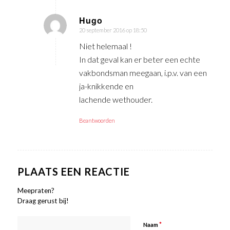
Hugo
20 september 2016 op 18:50
zegt:
Niet helemaal !
In dat geval kan er beter een echte
vakbondsman meegaan, i.p.v. van een
ja-knikkende en
lachende wethouder.
Beantwoorden
PLAATS EEN REACTIE
Meepraten?
Draag gerust bij!
*
Naam