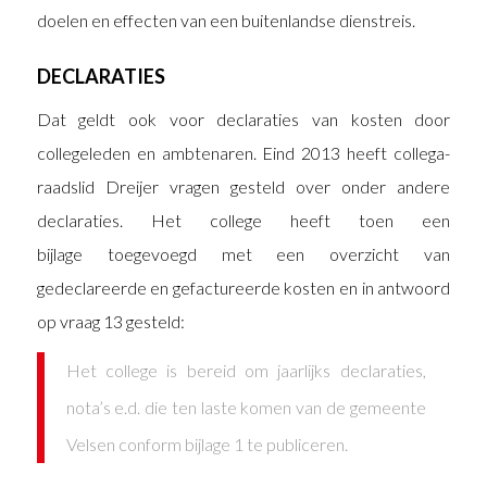
doelen en effecten van een buitenlandse dienstreis.
DECLARATIES
Dat geldt ook voor declaraties van kosten door
collegeleden en ambtenaren. Eind 2013 heeft collega-
raadslid Dreijer vragen gesteld over onder andere
declaraties. Het college heeft toen een
bijlage toegevoegd met een overzicht van
gedeclareerde en gefactureerde kosten en in antwoord
op vraag 13 gesteld:
Het college is bereid om jaarlijks declaraties,
nota’s e.d. die ten laste komen van de gemeente
Velsen conform bijlage 1 te publiceren.