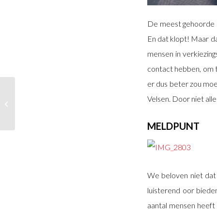
De meest gehoorde re
En dat klopt! Maar dat
mensen in verkiezin
contact hebben, om t
er dus beter zou moe
Bestuurskrabbel: We
Velsen. Door niet all
springen weer op de
fiets!
MELDPUNT
We beloven niet dat
luisterend oor biede
aantal mensen heeft