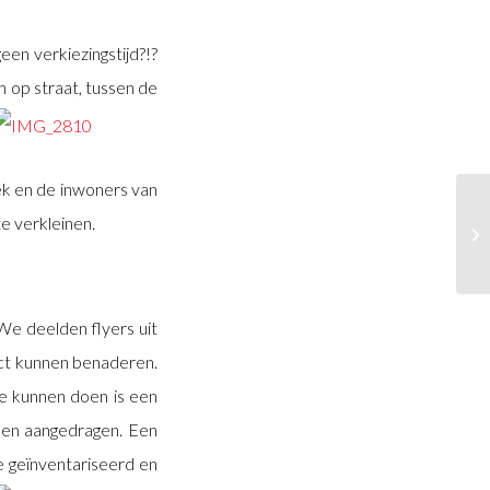
en verkiezingstijd?!?
jn op straat, tussen de
ek en de inwoners van
e verkleinen.
e deelden flyers uit
ct kunnen benaderen.
e kunnen doen is een
rden aangedragen. Een
 geïnventariseerd en