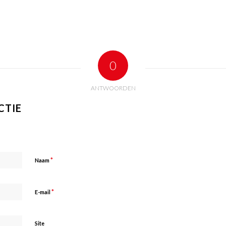
0
ANTWOORDEN
CTIE
*
Naam
*
E-mail
Site