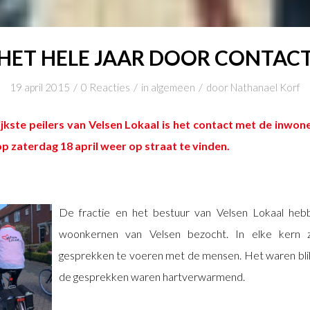
HET HELE JAAR DOOR CONTAC
/
/
/
19 april 2015
0 Reacties
in
algemeen
door
Nathanael Korf
jkste peilers van Velsen Lokaal is het contact met de inwone
 zaterdag 18 april weer op straat te vinden.
De fractie en het bestuur van Velsen Lokaal heb
woonkernen van Velsen bezocht. In elke kern 
gesprekken te voeren met de mensen. Het waren b
de gesprekken waren hartverwarmend.