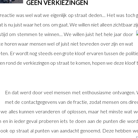
GEEN VERKIEZINGEN
actie was wel wat we eigenlijk op straat deden… Het was toch ge
 is nu juist waar het ons om gaat. We willen niet alleen zichtbaar zi
gstijd om stemmen te winnen… We willen
juist het hele jaar door
e horen waar mensen wel of juist niet tevreden over zijn en wat
ten. Er wordt nog steeds een grote kloof ervaren tussen de politi
een rond de verkiezingen op straat te komen, hopen we deze kloof t
En dat werd door veel mensen met enthousiasme ontvangen. W
met de contactgegevens van de fractie, zodat mensen ons dire
 we alles kunnen veranderen of oplossen, maar het minste wat w
n en in ieder geval proberen iets te doen aan de punten die wo
 ook op straat al punten van aandacht genoemd. Deze hebben we