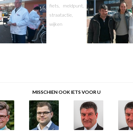
fiets
,
meldpunt
,
straatactie
,
wijken
MISSCHIEN OOK IETS VOOR U