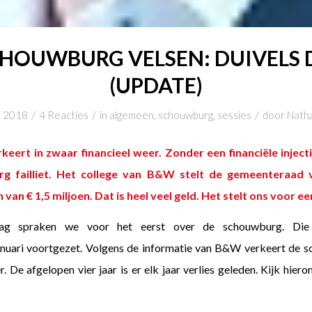
HOUWBURG VELSEN: DUIVELS
(UPDATE)
/
/
/
i 2018
4 Reacties
in
algemeen
,
schouwburg
,
sessies
door
Natha
eert in zwaar financieel weer. Zonder een financiële injec
g failliet. Het college van B&W stelt de gemeenteraad
 van € 1,5 miljoen. Dat is heel veel geld. Het stelt ons voor e
ag spraken we voor het eerst over de schouwburg. Die
uari voortgezet. Volgens de informatie van B&W verkeert de sc
. De afgelopen vier jaar is er elk jaar verlies geleden. Kijk hie