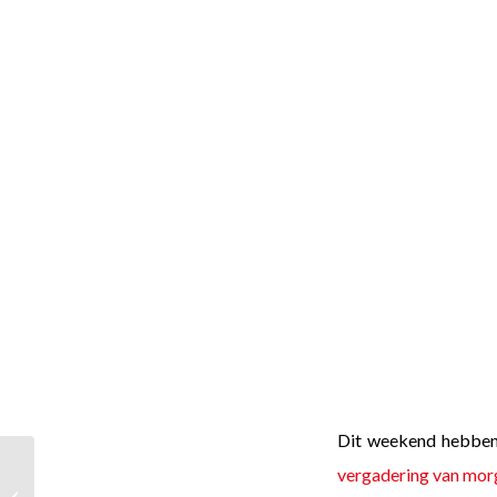
Dit weekend hebben 
vergadering van mo
Vernieuwing (cliënten-)