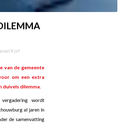
 DILEMMA
nael Korf
tie van de gemeente
 voor om een extra
en duivels dilemma.
 vergadering wordt
houwburg al jaren in
ronder de samenvatting