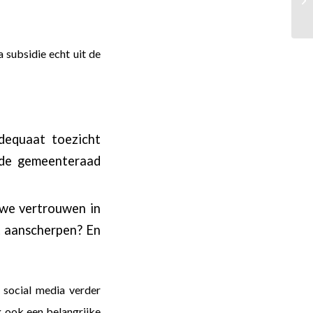
 subsidie echt uit de
equaat toezicht
 de gemeenteraad
 we vertrouwen in
t aanscherpen? En
 social media verder
 ook een belangrijke