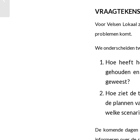
participatie IJmond
VRAAGTEKEN
Voor Velsen Lokaal z
problemen komt.
We onderscheiden tw
Hoe heeft h
gehouden en
geweest?
Hoe ziet de 
de plannen v
welke scenari
De komende dagen en
informeren over de 