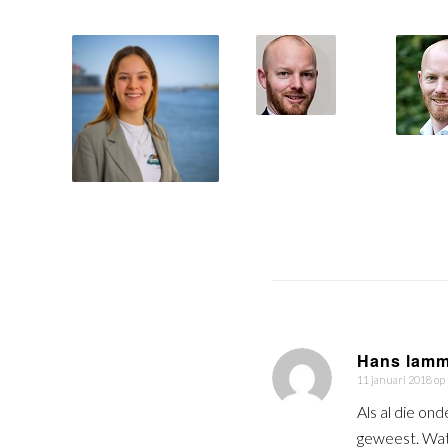
Hans lamm
11 januari 2018 op
zegt:
Als al die on
geweest. Wat 