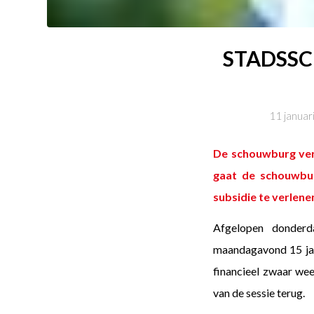
STADSSC
11 januar
De schouwburg verk
gaat de schouwbur
subsidie te verlenen
Afgelopen donderd
maandagavond 15 jan
financieel zwaar weer
van de sessie terug.