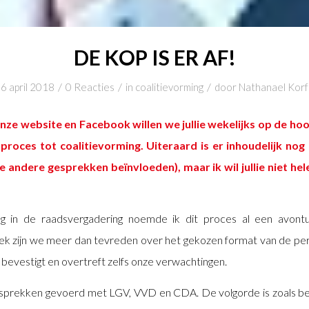
DE KOP IS ER AF!
/
/
/
6 april 2018
0 Reacties
in
coalitievorming
door
Nathanael Korf
nze website en Facebook willen we jullie wekelijks op de ho
proces tot coalitievorming. Uiteraard is er inhoudelijk nog 
e andere gesprekken beïnvloeden), maar ik wil jullie niet hel
ing in de raadsvergadering noemde ik dit proces al een avon
k zijn we meer dan tevreden over het gekozen format van de per
t bevestigt en overtreft zelfs onze verwachtingen.
esprekken gevoerd met LGV, VVD en CDA. De volgorde is zoals b