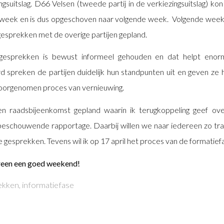
gsuitslag. D66 Velsen (tweede partij in de verkiezingsuitslag) kon
week en is dus opgeschoven naar volgende week. Volgende week
esprekken met de overige partijen gepland.
gesprekken is bewust informeel gehouden en dat helpt enorm
d spreken de partijen duidelijk hun standpunten uit en geven ze h
voorgenomen proces van vernieuwing.
en raadsbijeenkomst gepland waarin ik terugkoppeling geef o
 beschouwende rapportage. Daarbij willen we naar iedereen zo tran
 gesprekken. Tevens wil ik op 17 april het proces van de formatief
ereen een goed weekend!
ekken
,
informatiefase