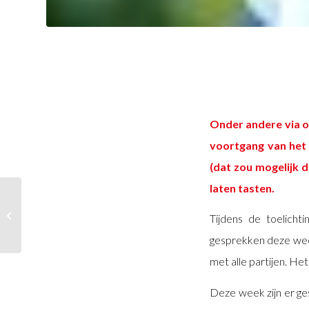
Onder andere via o
voortgang van het 
(dat zou mogelijk d
laten tasten.
Anders formeren: breed draagvlak voor
Tijdens de toelicht
formatieproces
gesprekken deze wee
met alle partijen. He
Deze week zijn er g