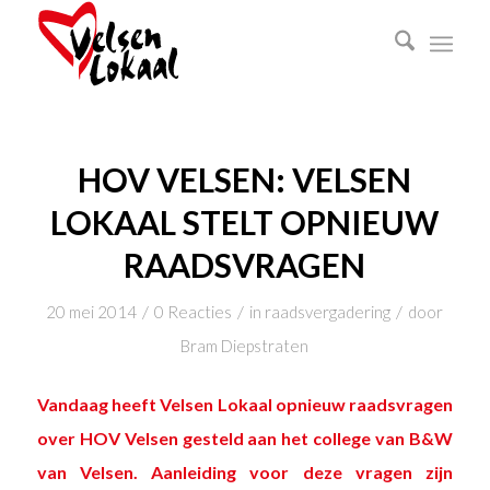
HOV VELSEN: VELSEN
LOKAAL STELT OPNIEUW
RAADSVRAGEN
/
/
/
20 mei 2014
0 Reacties
in
raadsvergadering
door
Bram Diepstraten
Vandaag heeft Velsen Lokaal opnieuw raadsvragen
over HOV Velsen gesteld aan het college van B&W
van Velsen. Aanleiding voor deze vragen zijn