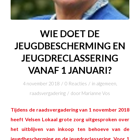
WIE DOET DE
JEUGDBESCHERMING EN
JEUGDRECLASSERING
VANAF 1 JANUARI?
/
/
4 november 2018
0 Reacties
in
algemeen
,
/
raadsvergadering
door
Marianne Vos
Tijdens de
raadsvergadering
van 1 november 2018
heeft Velsen Lokaal grote zorg uitgesproken over
het uitblijven van inkoop ten behoeve van de
jeugdbescherming en de jeugdreclassering. Voor 1