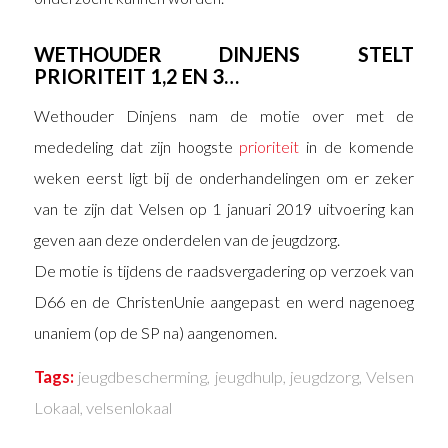
WETHOUDER DINJENS STELT
PRIORITEIT 1,2 EN 3…
Wethouder Dinjens nam de motie over met de
mededeling dat zijn hoogste
prioriteit
in de komende
weken eerst ligt bij de onderhandelingen om er zeker
van te zijn dat Velsen op 1 januari 2019 uitvoering kan
geven aan deze onderdelen van de jeugdzorg.
De motie is tijdens de raadsvergadering op verzoek van
D66 en de ChristenUnie aangepast en werd nagenoeg
unaniem (op de SP na) aangenomen.
Tags:
jeugdbescherming
,
jeugdhulp
,
jeugdzorg
,
Velsen
Lokaal
,
velsenlokaal