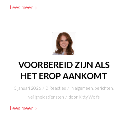
Lees meer
VOORBEREID ZIJN ALS
HET EROP AANKOMT
/
/
5 januari 2026
0 Reacties
in
algemeen
,
berichten
,
/
veiligheidsdiensten
door
Kitty Wolfs
Lees meer