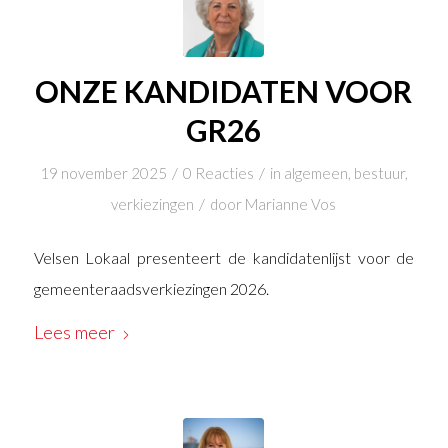
ONZE KANDIDATEN VOOR
GR26
/
/
19 november 2025
0 Reacties
in
algemeen
,
bestuur
,
/
verkiezingen
door
Marianne Vos
Velsen Lokaal presenteert de kandidatenlijst voor de
gemeenteraadsverkiezingen 2026.
Lees meer