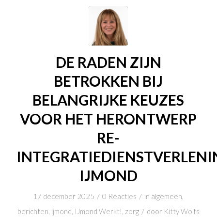
DE RADEN ZIJN
BETROKKEN BIJ
BELANGRIJKE KEUZES
VOOR HET HERONTWERP
RE-
INTEGRATIEDIENSTVERLENI
IJMOND
/
/
17 december 2025
0 Reacties
in
algemeen
,
/
berichten
,
ijmond
,
IJmond Werkt!
,
zorg
door
Kitty Wolfs