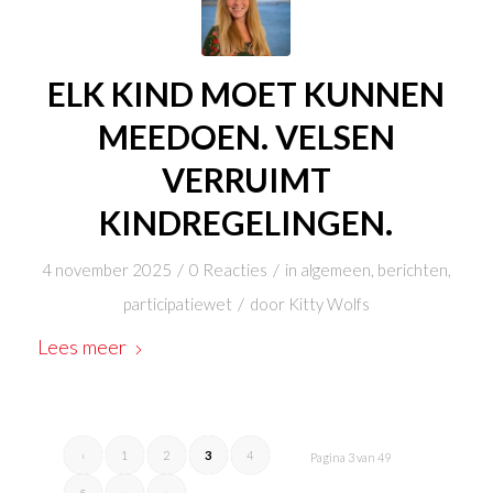
ELK KIND MOET KUNNEN
MEEDOEN. VELSEN
VERRUIMT
KINDREGELINGEN.
/
/
4 november 2025
0 Reacties
in
algemeen
,
berichten
,
/
participatiewet
door
Kitty Wolfs
Lees meer
‹
1
2
3
4
Pagina 3 van 49