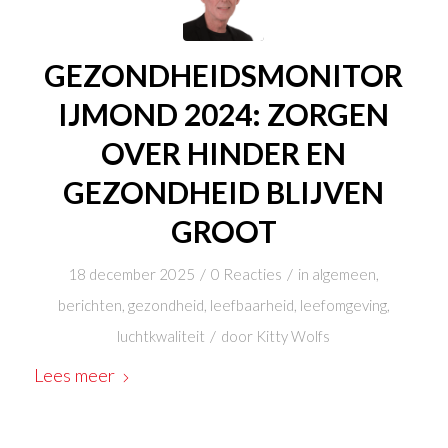
GEZONDHEIDSMONITOR
IJMOND 2024: ZORGEN
OVER HINDER EN
GEZONDHEID BLIJVEN
GROOT
/
/
18 december 2025
0 Reacties
in
algemeen
,
berichten
,
gezondheid
,
leefbaarheid
,
leefomgeving
,
/
luchtkwaliteit
door
Kitty Wolfs
Lees meer