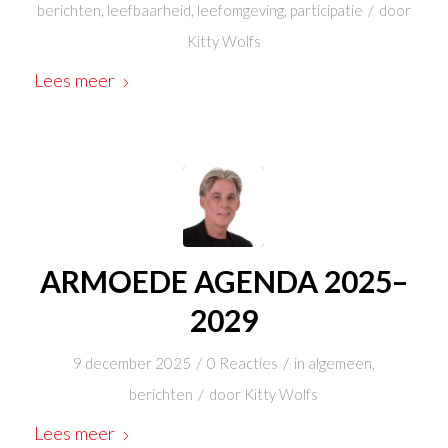
/
berichten
,
leefbaarheid
,
leefomgeving
,
participatie
door
Kitty Wolfs
Lees meer
ARMOEDE AGENDA 2025–
2029
/
/
9 december 2025
0 Reacties
in
algemeen
,
/
berichten
door
Kitty Wolfs
Lees meer