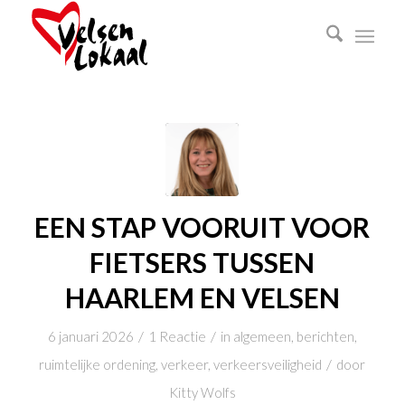
EEN STAP VOORUIT VOOR
FIETSERS TUSSEN
HAARLEM EN VELSEN
/
/
6 januari 2026
1 Reactie
in
algemeen
,
berichten
,
/
ruimtelijke ordening
,
verkeer
,
verkeersveiligheid
door
Kitty Wolfs