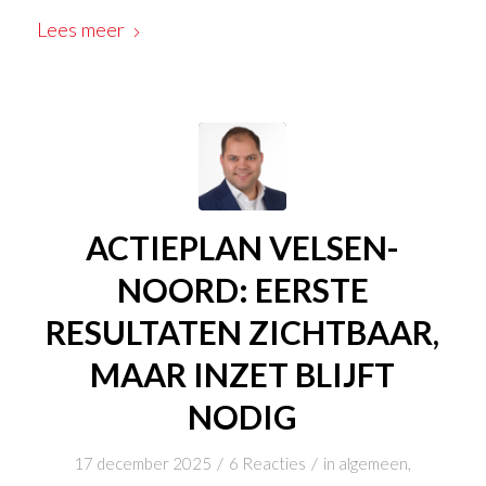
Lees meer
ACTIEPLAN VELSEN-
NOORD: EERSTE
RESULTATEN ZICHTBAAR,
MAAR INZET BLIJFT
NODIG
/
/
17 december 2025
6 Reacties
in
algemeen
,