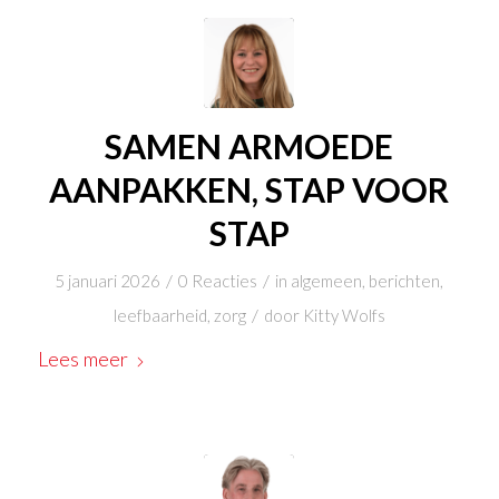
SAMEN ARMOEDE
AANPAKKEN, STAP VOOR
STAP
/
/
5 januari 2026
0 Reacties
in
algemeen
,
berichten
,
/
leefbaarheid
,
zorg
door
Kitty Wolfs
Lees meer