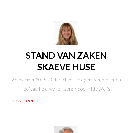
STAND VAN ZAKEN
SKAEVE HUSE
/
/
9 december 2025
0 Reacties
in
algemeen
,
berichten
,
/
leefbaarheid
,
wonen
,
zorg
door
Kitty Wolfs
Lees meer