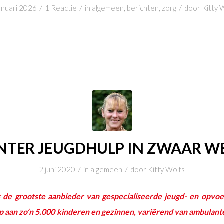
/
/
/
anuari 2026
1 Reactie
in
algemeen
,
berichten
,
zorg
door
Kitty 
NTER JEUGDHULP IN ZWAAR W
/
/
2 juni 2020
in
algemeen
door
Kitty Wolfs
 de grootste aanbieder van gespecialiseerde jeugd- en opvoe
hulp aan zo’n 5.000 kinderen en gezinnen, variërend van ambulan