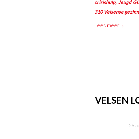
crisishulp, Jeugd G
310 Velsense gezinne
Lees meer
VELSEN L
26 a