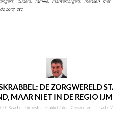
angers, ouders, familie, mantelzorgers, mensen met bi
e zorg, etc.
KRABBEL: DE ZORGWERELD ST
D, MAAR NIET IN DE REGIO IJ
/
/
/
5
0 Reacties
in
bestuurskrabbel
door
Gemeenteraadsfractie Ve