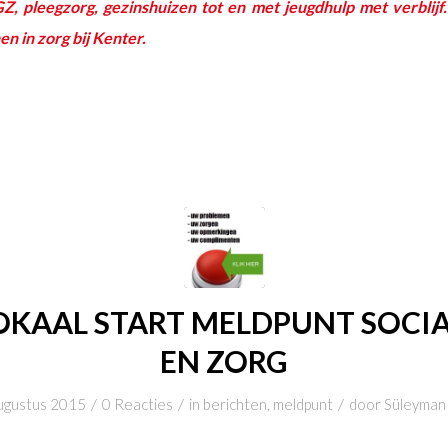
GZ, pleegzorg, gezinshuizen tot en met jeugdhulp met verblijf
n in zorg bij Kenter.
OKAAL START MELDPUNT SOCI
EN ZORG
/
/
/
ugustus 2015
0 Reacties
in
berichten
,
meldpunt
door
Süleyman 