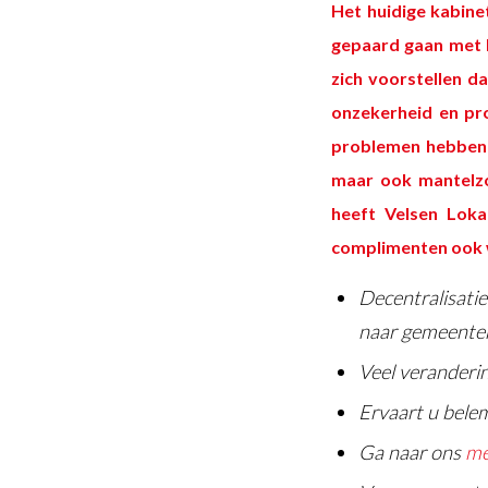
Het huidige kabine
gepaard gaan met b
zich voorstellen d
onzekerheid en pr
problemen hebben a
maar ook mantelzo
heeft Velsen Loka
complimenten ook
Decentralisati
naar gemeente
Veel veranderi
Ervaart u bele
Ga naar ons
me