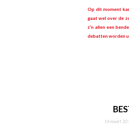
Op dit moment kan 
gaat wel over de z
z’n allen een bend
debatten worden ui
BES
14 maart 20