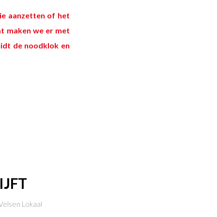
e aanzetten of het
t maken we er met
uidt de noodklok en
IJFT
elsen Lokaal