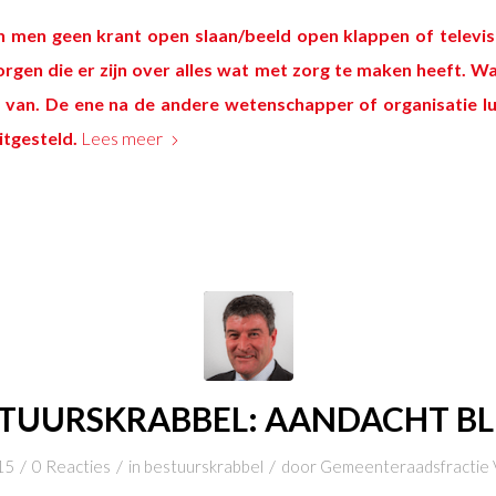
men geen krant open slaan/beeld open klappen of televisi
orgen die er zijn over alles wat met zorg te maken heeft.
Wa
e van.
De ene na de andere wetenschapper of organisatie l
tgesteld.
Lees meer
TUURSKRABBEL: AANDACHT BL
/
/
/
15
0 Reacties
in
bestuurskrabbel
door
Gemeenteraadsfractie V