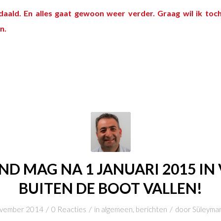
edaald.
En alles gaat gewoon weer verder.
Graag wil ik toc
n.
D MAG NA 1 JANUARI 2015 IN
BUITEN DE BOOT VALLEN!
/
/
/
ovember 2014
0 Reacties
in
algemeen
,
berichten
door
Süleyman