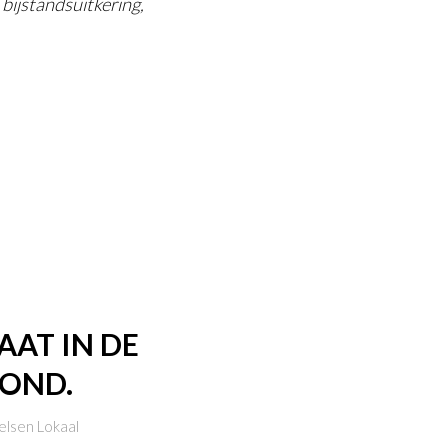
jstandsuitkering,
AAT IN DE
MOND.
lsen Lokaal