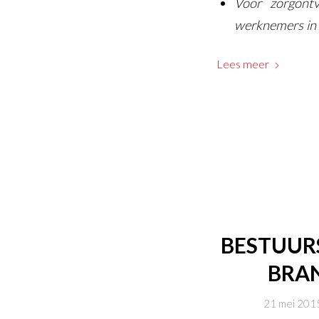
Voor zorgontv
werknemers in d
Lees meer
BESTUURS
BRAN
21 mei 201