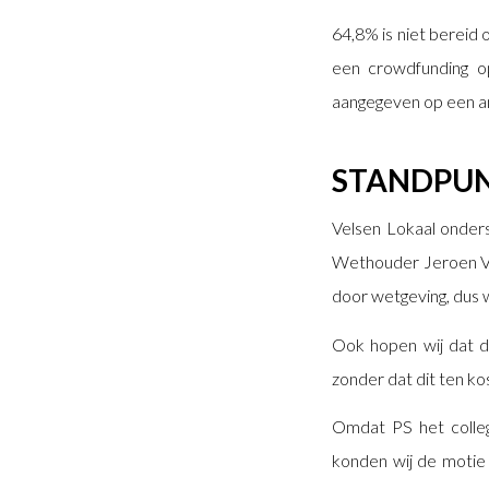
64,8% is niet bereid 
een crowdfunding op
aangegeven op een an
STANDPUN
Velsen Lokaal onders
Wethouder Jeroen Ver
door wetgeving, dus w
Ook hopen wij dat d
zonder dat dit ten ko
Omdat PS het colleg
konden wij de motie 