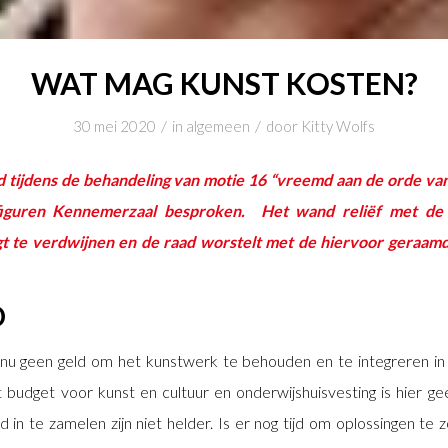
WAT MAG KUNST KOSTEN?
/
/
30 mei 2020
in
algemeen
door
Kitty Wolfs
tijdens de behandeling van motie 16 “vreemd aan de orde van
figuren Kennemerzaal besproken. Het wand reliëf met de 
t te verdwijnen en de raad worstelt met de hiervoor geraamd
D
u geen geld om het kunstwerk te behouden en te integreren i
t budget voor kunst en cultuur en onderwijshuisvesting is hier g
 in te zamelen zijn niet helder. Is er nog tijd om oplossingen te