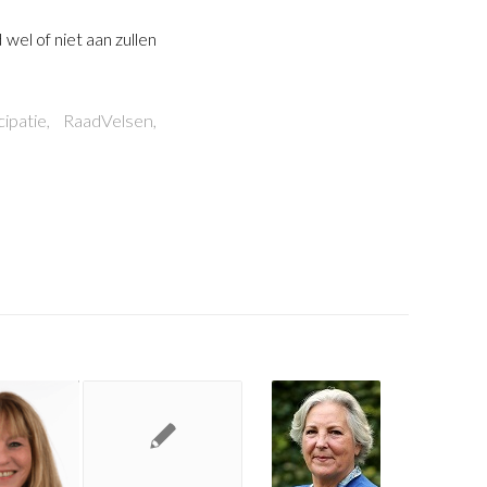
el of niet aan zullen
cipatie
,
RaadVelsen
,