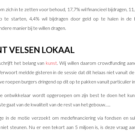
om zich in te zetten voor behoud, 17,7% wil financieel bijdragen, 11
 te starten, 4,4% wil bijdragen door geld op te halen in de
dere manier bij te willen dragen.
T VELSEN LOKAAL
chrijft het belang van
kunst
. Wij willen daarom crowdfunding aand
woort meldde gisteren in de sessie dat dit helaas niet vanuit de
e roepen burgers dringend op dit op te pakken vanuit particulier init
e ontwikkelaar wordt opgeroepen om zijn best te doen het ku
ste gaat van de kwaliteit van de rest van het gebouw…..
e in de motie verzoekt om medefinanciering via fondsen en sub
niet steunen. Nu er een tekort aan 5 miljoen is, is deze vraag aa