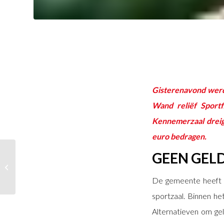
Gisterenavond werd 
Wand reliëf Sport
Kennemerzaal dreig
euro bedragen.
GEEN GEL
Regiegroep raadsakkoord
De gemeente heeft n
sportzaal. Binnen he
Alternatieven om geld