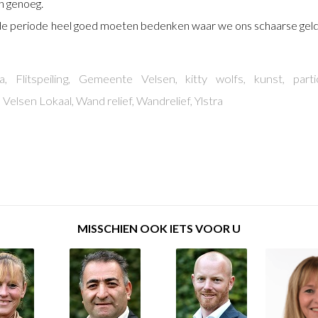
ch genoeg.
 periode heel goed moeten bedenken waar we ons schaarse geld w
a
,
Flitspeiling
,
Gemeente Velsen
,
kitty wolfs
,
kunst
,
parti
,
Velsen Lokaal
,
Wand relief
,
Wandrelief
,
Ylstra
MISSCHIEN OOK IETS VOOR U