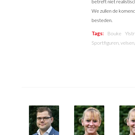
betreft niet realistis
We zullen de komende
besteden.
Tags:
Bouke Ylstr
Sportfiguren
,
velsen