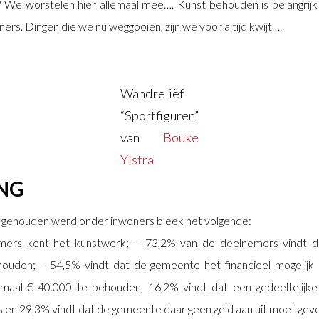
? We worstelen hier allemaal mee…. Kunst behouden is belangrijk 
ners. Dingen die we nu weggooien, zijn we voor altijd kwijt….
Wandreliëf
“Sportfiguren”
van
Bouke
Ylstra
ING
 gehouden werd onder inwoners bleek het volgende:
ers kent het kunstwerk; – 73,2% van de deelnemers vindt 
ouden; – 54,5% vindt dat de gemeente het financieel mogelij
maal € 40.000 te behouden, 16,2% vindt dat een gedeeltelijke 
s en 29,3% vindt dat de gemeente daar geen geld aan uit moet gev