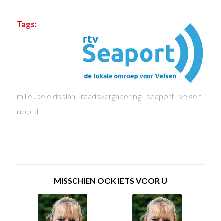
Tags:
milieubeleidsplan
,
raadsvergadering
,
seaport
,
velsen
noord
MISSCHIEN OOK IETS VOOR U