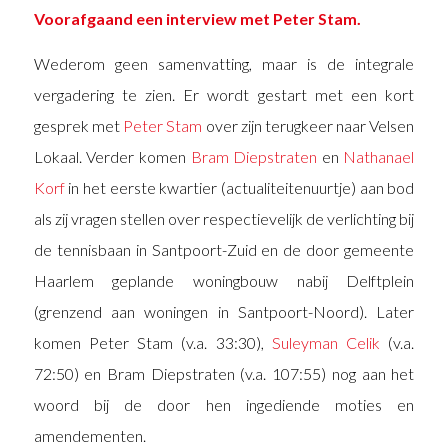
Voorafgaand een interview met Peter Stam.
Wederom geen samenvatting, maar is de integrale
vergadering te zien. Er wordt gestart met een kort
gesprek met
Peter Stam
over zijn terugkeer naar Velsen
Lokaal. Verder komen
Bram Diepstraten
en
Nathanael
Korf
in het eerste kwartier (actualiteitenuurtje) aan bod
als zij vragen stellen over respectievelijk de verlichting bij
de tennisbaan in Santpoort-Zuid en de door gemeente
Haarlem geplande woningbouw nabij Delftplein
(grenzend aan woningen in Santpoort-Noord). Later
komen Peter Stam (v.a. 33:30),
Suleyman Celik
(v.a.
72:50) en Bram Diepstraten (v.a. 107:55) nog aan het
woord bij de door hen ingediende moties en
amendementen.