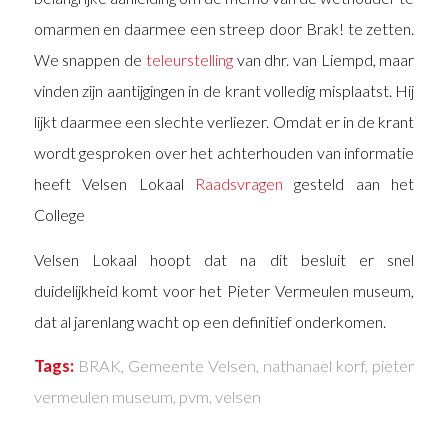
omarmen en daarmee een streep door Brak! te zetten.
We snappen de
teleurstelling
van dhr. van Liempd, maar
vinden zijn aantijgingen in de krant volledig misplaatst. Hij
lijkt daarmee een slechte verliezer. Omdat er in de krant
wordt gesproken over het achterhouden van informatie
heeft Velsen Lokaal
Raadsvragen
gesteld aan het
College
Velsen Lokaal hoopt dat na dit besluit er snel
duidelijkheid komt voor het Pieter Vermeulen museum,
dat al jarenlang wacht op een definitief onderkomen.
Tags:
BRAK
,
Gemeente Velsen
,
nathanael korf
,
pieter
vermeulen museum
,
pvm
,
velsen