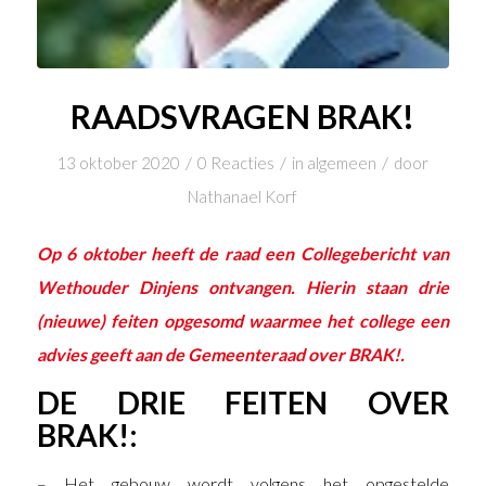
RAADSVRAGEN BRAK!
/
/
/
13 oktober 2020
0 Reacties
in
algemeen
door
Nathanael Korf
Op 6 oktober heeft de raad een
Collegebericht
van
Wethouder Dinjens ontvangen. Hierin staan drie
(nieuwe) feiten opgesomd waarmee het college een
advies geeft aan de Gemeenteraad over BRAK!.
DE DRIE FEITEN OVER
BRAK!:
– Het gebouw wordt volgens het opgestelde