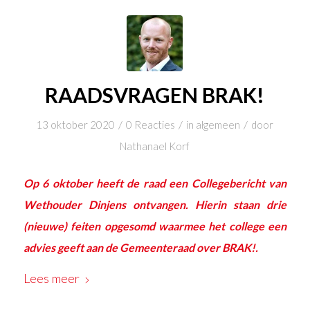
RAADSVRAGEN BRAK!
/
/
/
13 oktober 2020
0 Reacties
in
algemeen
door
Nathanael Korf
Op 6 oktober heeft de raad een
Collegebericht
van
Wethouder Dinjens ontvangen. Hierin staan drie
(nieuwe) feiten opgesomd waarmee het college een
advies geeft aan de Gemeenteraad over BRAK!.
Lees meer