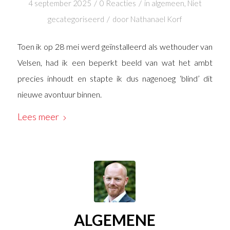
/
/
4 september 2025
0 Reacties
in
algemeen
,
Niet
/
gecategoriseerd
door
Nathanael Korf
Toen ik op 28 mei werd geïnstalleerd als wethouder van
Velsen, had ik een beperkt beeld van wat het ambt
precies inhoudt en stapte ik dus nagenoeg ‘blind’ dit
nieuwe avontuur binnen.
Lees meer
ALGEMENE