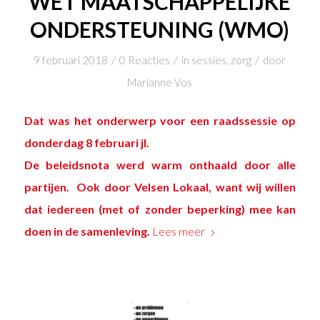
WET MAATSCHAPPELIJKE
ONDERSTEUNING (WMO)
/
/
/
9 februari 2018
0 Reacties
in
sessies
,
zorg
door
Marianne Vos
Dat was het onderwerp voor een raadssessie op
donderdag 8 februari jl.
De beleidsnota werd warm onthaald door alle
partijen. Ook door Velsen Lokaal, want wij willen
dat iedereen (met of zonder beperking) mee kan
doen in de samenleving.
Lees meer