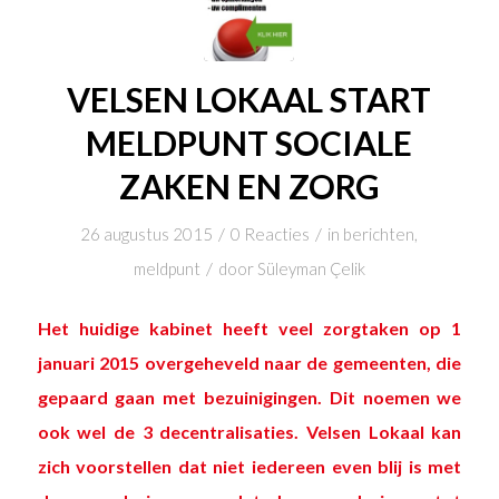
VELSEN LOKAAL START
MELDPUNT SOCIALE
ZAKEN EN ZORG
/
/
26 augustus 2015
0 Reacties
in
berichten
,
/
meldpunt
door
Süleyman Çelik
Het huidige kabinet heeft veel zorgtaken op 1
januari 2015 overgeheveld naar de gemeenten, die
gepaard gaan met bezuinigingen. Dit noemen we
ook wel de 3 decentralisaties. Velsen Lokaal kan
zich voorstellen dat niet iedereen even blij is met