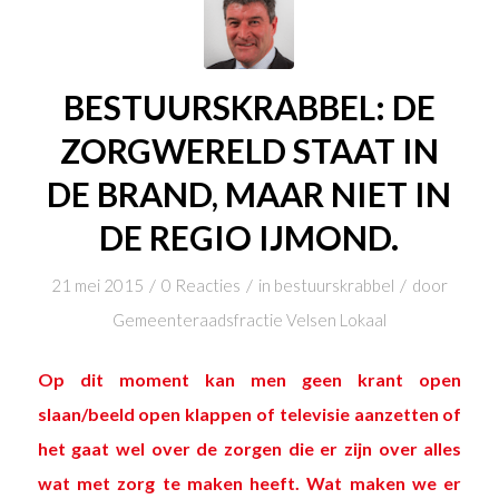
BESTUURSKRABBEL: DE
ZORGWERELD STAAT IN
DE BRAND, MAAR NIET IN
DE REGIO IJMOND.
/
/
/
21 mei 2015
0 Reacties
in
bestuurskrabbel
door
Gemeenteraadsfractie Velsen Lokaal
Op dit moment kan men geen krant open
slaan/beeld open klappen of televisie aanzetten of
het gaat wel over de zorgen die er zijn over alles
wat met zorg te maken heeft.
Wat maken we er