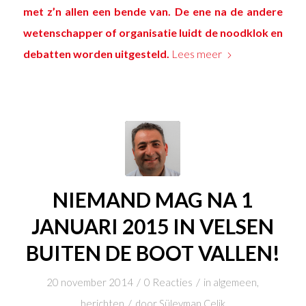
met z’n allen een bende van.
De ene na de andere
wetenschapper of organisatie luidt de noodklok en
debatten worden uitgesteld.
Lees meer
NIEMAND MAG NA 1
JANUARI 2015 IN VELSEN
BUITEN DE BOOT VALLEN!
/
/
20 november 2014
0 Reacties
in
algemeen
,
/
berichten
door
Süleyman Çelik