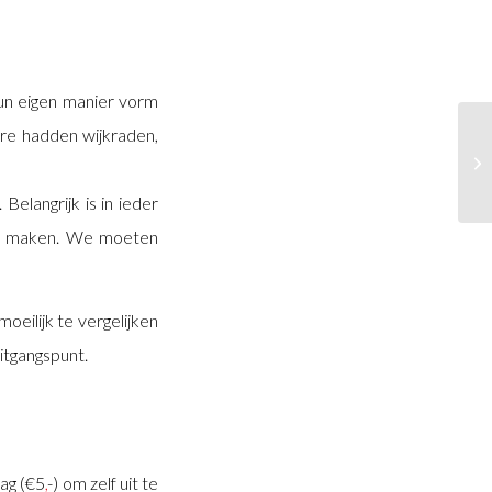
hun eigen manier vorm
ere hadden wijkraden,
elangrijk is in ieder
 te maken. We moeten
oeilijk te vergelijken
uitgangspunt.
rag (€5
,
-) om zelf uit te