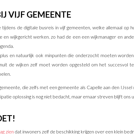
IJ VIJF GEMEENTE
ijdens de digitale busreis in vijf gemeenten, welke allemaal op 
ie en wijkgericht werken. zo had de een een wijkmanager en and
agenda.
lus en natuurlijk ook minpunten die onderzocht moeten worden. B
vanuit de wijken zelf moet worden opgesteld om het succesvol
oelen.
gemeente, die zelfs met een gemeente als Capelle aan den IJssel m
ipatie oplossing is nog niet bedacht, maar ernaar streven blijft ons 
OET!
ag zien
dat inwoners zelf de beschikking krijgen over een klein bed