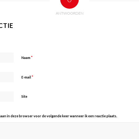
ANTWOORDEN
CTIE
*
Naam
*
E-mail
Site
slaan in deze browser voor de volgende keer wanneer ik een reactie plaats.