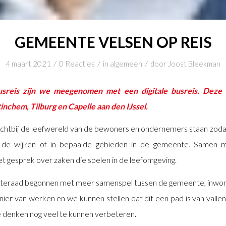
GEMEENTE VELSEN OP REIS
/
/
/
4 maart 2021
0 Reacties
in
algemeen
door
Joost Bleekman
usreis zijn we meegenomen met een digitale busreis. Deze
nchem, Tilburg en Capelle aan den IJssel.
dichtbij de leefwereld van de bewoners en ondernemers staan zodat 
 de wijken of in bepaalde gebieden in de gemeente. Samen
et gesprek over zaken die spelen in de leefomgeving.
nteraad begonnen met meer samenspel tussen de gemeente, inwo
ier van werken en we kunnen stellen dat dit een pad is van vallen
 denken nog veel te kunnen verbeteren.