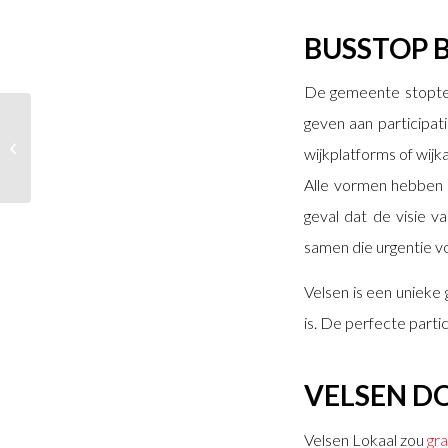
BUSSTOP B
De gemeente stopte t
geven aan participat
Ontwikkelingen
jeugdhulp en
wijkplatforms of wijk
Beleidskader participatie
Alle vormen hebben p
geval dat de visie 
samen die urgentie v
Velsen is een unieke 
is. De perfecte partic
VELSEN D
Velsen Lokaal zou
gra