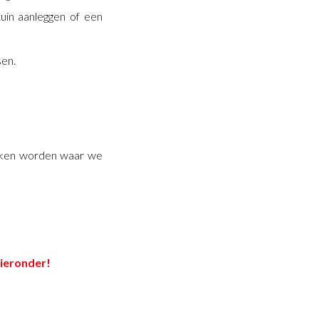
tuin aanleggen of een
en.
ekeken worden waar we
hieronder!