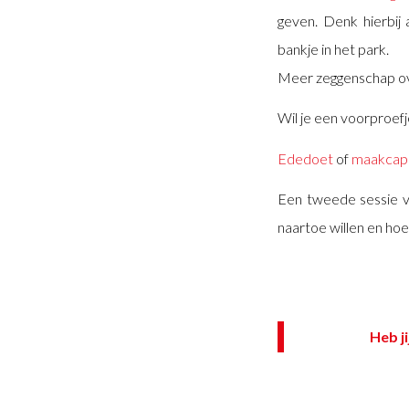
geven. Denk hierbij 
bankje in het park.
Meer zeggenschap ov
Wil je een voorproefj
Ededoet
of
maakcape
Een tweede sessie vo
naartoe willen en hoe
Heb j