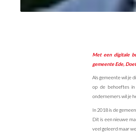
Met een digitale b
gemeente Ede, Doeti
Als gemeente wil je 
op de behoeftes in
ondernemers wil je h
In 2018 is de gemee
Dit is een nieuwe man
veel geleerd maar we