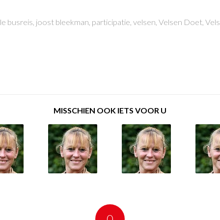
le busreis
,
joost bleekman
,
participatie
,
velsen
,
Velsen Doet
,
Vels
MISSCHIEN OOK IETS VOOR U
0