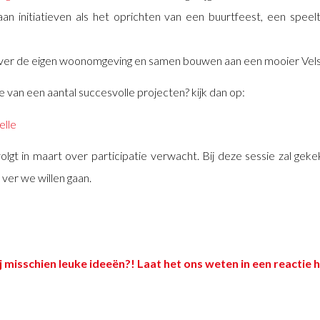
aan initiatieven als het oprichten van een buurtfeest, een speel
er de eigen woonomgeving en samen bouwen aan een mooier Vels
e van een aantal succesvolle projecten? kijk dan op:
lle
lgt in maart over participatie verwacht. Bij deze sessie zal g
 ver we willen gaan.
ij misschien leuke ideeën?! Laat het ons weten in een reactie 