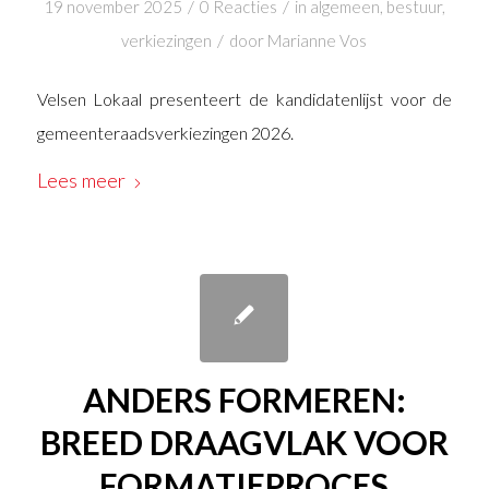
/
/
19 november 2025
0 Reacties
in
algemeen
,
bestuur
,
/
verkiezingen
door
Marianne Vos
Velsen Lokaal presenteert de kandidatenlijst voor de
gemeenteraadsverkiezingen 2026.
Lees meer
ANDERS FORMEREN:
BREED DRAAGVLAK VOOR
FORMATIEPROCES