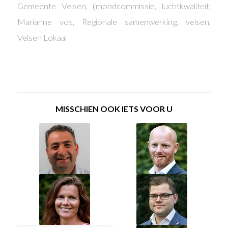
Gemeente Velsen
,
ijmondcommissie
,
luchtkwaliteit
,
Marianne vos
,
Regionale samenwerking
,
velsen
,
Velsen Lokaal
MISSCHIEN OOK IETS VOOR U