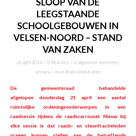
SLOOP VAN DE
LEEGSTAANDE
SCHOOLGEBOUWEN IN
VELSEN-NOORD – STAND
VAN ZAKEN
/
/
26 april 2016
0 Reacties
in
algemeen
,
berichten
,
/
sessies
door
Bram Diepstraten
De gemeenteraad behandelde
afgelopen donderdag 21 april een
aantal
ruimtelijke ordeningsonderwerpen in een
raadsessie
tijdens de raadscarrousel. Nieuw bij
elke sessie is dat raads- en steunfractieleden
vragen kunnen stellen aan de betreffende