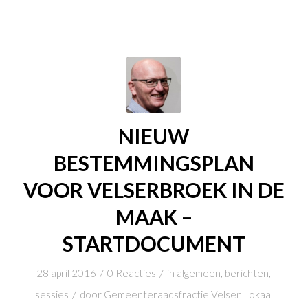
NIEUW
BESTEMMINGSPLAN
VOOR VELSERBROEK IN DE
MAAK –
STARTDOCUMENT
/
/
28 april 2016
0 Reacties
in
algemeen
,
berichten
,
/
sessies
door
Gemeenteraadsfractie Velsen Lokaal