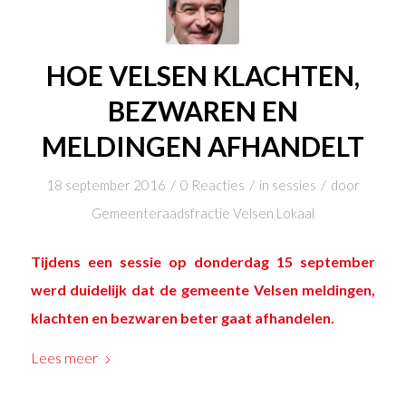
HOE VELSEN KLACHTEN,
BEZWAREN EN
MELDINGEN AFHANDELT
/
/
/
18 september 2016
0 Reacties
in
sessies
door
Gemeenteraadsfractie Velsen Lokaal
Tijdens
een sessie op donderdag 15 september
werd duidelijk dat de gemeente Velsen meldingen,
klachten en bezwaren beter gaat afhandelen.
Lees meer