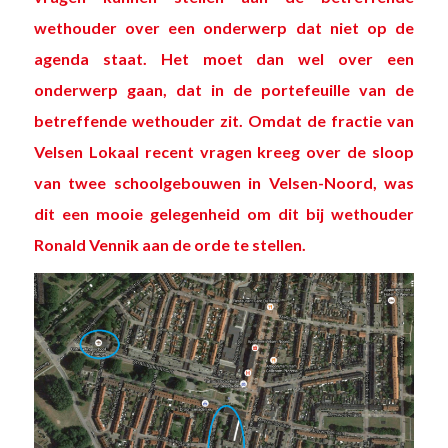
wethouder over een onderwerp dat niet op de
agenda staat. Het moet dan wel over een
onderwerp gaan, dat in de portefeuille van de
betreffende wethouder zit. Omdat de fractie van
Velsen Lokaal recent vragen kreeg over de sloop
van twee schoolgebouwen in Velsen-Noord, was
dit een mooie gelegenheid om dit bij wethouder
Ronald Vennik aan de orde te stellen.