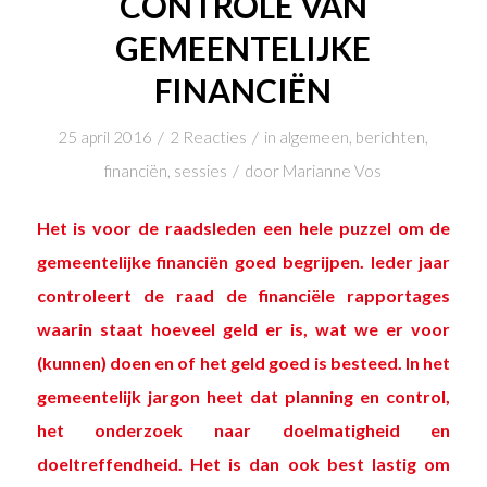
CONTROLE VAN
GEMEENTELIJKE
FINANCIËN
/
/
25 april 2016
2 Reacties
in
algemeen
,
berichten
,
/
financiën
,
sessies
door
Marianne Vos
Het is voor de raadsleden een hele puzzel om de
gemeentelijke financiën goed begrijpen. Ieder jaar
controleert de raad de financiële rapportages
waarin staat hoeveel geld er is, wat we er voor
(kunnen) doen en of het geld goed is besteed. In het
gemeentelijk jargon heet dat planning en control,
het onderzoek naar doelmatigheid en
doeltreffendheid.
Het is dan ook best lastig om