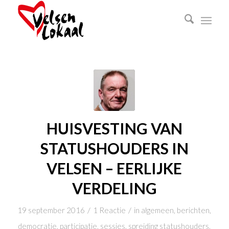
HUISVESTING VAN
STATUSHOUDERS IN
VELSEN – EERLIJKE
VERDELING
/
/
19 september 2016
1 Reactie
in
algemeen
,
berichten
,
democratie
,
participatie
,
sessies
,
spreiding statushouders
,