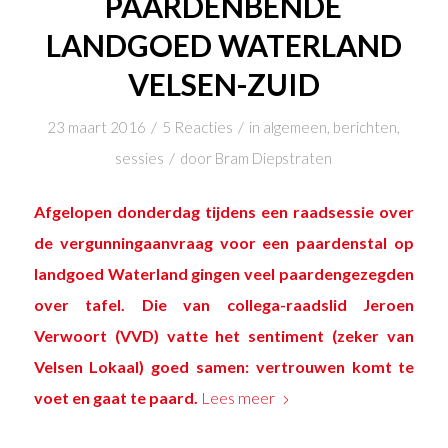
PAARDENBENDE
LANDGOED WATERLAND
VELSEN-ZUID
/
/
23 maart 2016
5 Reacties
in
algemeen
,
berichten
,
/
sessies
door
Bram Diepstraten
Afgelopen donderdag tijdens
een raadsessie over
de vergunningaanvraag voor een paardenstal op
landgoed Waterland
gingen veel paardengezegden
over tafel. Die van collega-raadslid Jeroen
Verwoort (VVD) vatte het sentiment (zeker van
Velsen Lokaal) goed samen: vertrouwen komt te
voet en gaat te paard.
Lees meer