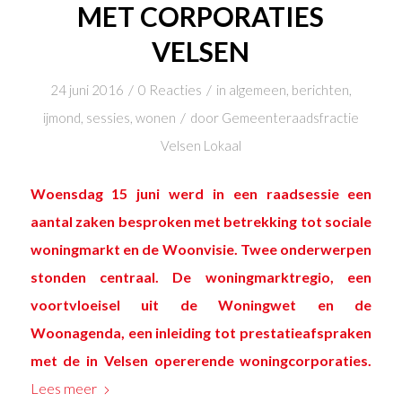
MET CORPORATIES
VELSEN
/
/
24 juni 2016
0 Reacties
in
algemeen
,
berichten
,
/
ijmond
,
sessies
,
wonen
door
Gemeenteraadsfractie
Velsen Lokaal
Woensdag 15 juni werd in een raadsessie een
aantal zaken besproken met betrekking tot sociale
woningmarkt en de Woonvisie. Twee onderwerpen
stonden centraal. De
woningmarktregio
, een
voortvloeisel uit de
Woningwet
en de
Woonagenda
, een inleiding tot prestatieafspraken
met de in Velsen opererende woningcorporaties.
Lees meer