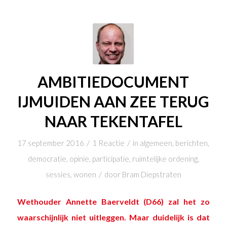
AMBITIEDOCUMENT
IJMUIDEN AAN ZEE TERUG
NAAR TEKENTAFEL
/
/
17 september 2016
1 Reactie
in
algemeen
,
berichten
,
democratie
,
opinie
,
participatie
,
ruimtelijke ordening
,
/
sessies
,
wonen
door
Bram Diepstraten
Wethouder Annette Baerveldt (D66) zal het zo
waarschijnlijk niet uitleggen. Maar duidelijk is dat