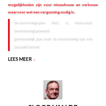
mogelijkheden zijn voor nieuwbouw en verbouw
waarvoor wel een vergunning nodig is.
be·stem·mings·plan (het; o; meervoud:
bestemmingsplannen)
gemeentelijk plan over de bestemming van een
bepaald terrein.
LEES MEER