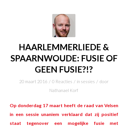
HAARLEMMERLIEDE &
SPAARNWOUDE: FUSIE OF
GEEN FUSIE?!?
/
/
/
20 maart 2016
0 Reacties
in
sessies
door
Nathanael Korf
Op donderdag 17 maart heeft de raad van Velsen
in een sessie unaniem verklaard dat zij positief
staat tegenover een mogelijke fusie met