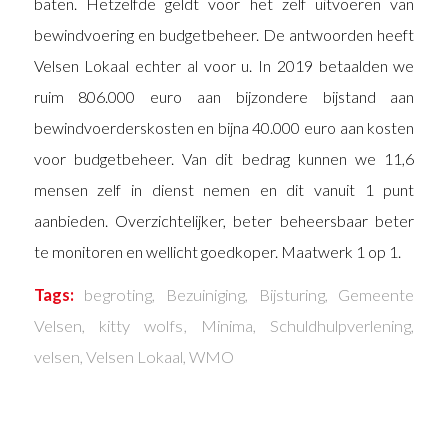
baten. Hetzelfde geldt voor het zelf uitvoeren van
bewindvoering en budgetbeheer. De antwoorden heeft
Velsen Lokaal echter al voor u. In 2019 betaalden we
ruim 806.000 euro aan bijzondere bijstand aan
bewindvoerderskosten en bijna 40.000 euro aan kosten
voor budgetbeheer. Van dit bedrag kunnen we 11,6
mensen zelf in dienst nemen en dit vanuit 1 punt
aanbieden. Overzichtelijker, beter beheersbaar beter
te monitoren en wellicht goedkoper. Maatwerk 1 op 1.
Tags:
begroting
,
Bezuiniging
,
Bijsturing
,
Gemeente
Velsen
,
kitty wolfs
,
Minima
,
Schuldhulpverlening
,
velsen
,
Velsen Lokaal
,
WMO